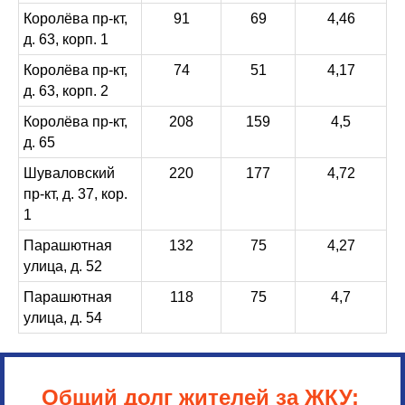
Королёва пр-кт,
91
69
4,46
д. 63, корп. 1
Королёва пр-кт,
74
51
4,17
д. 63, корп. 2
Королёва пр-кт,
208
159
4,5
д. 65
Шуваловский
220
177
4,72
пр-кт, д. 37, кор.
1
Парашютная
132
75
4,27
улица, д. 52
Парашютная
118
75
4,7
улица, д. 54
Общий долг жителей за ЖКУ: