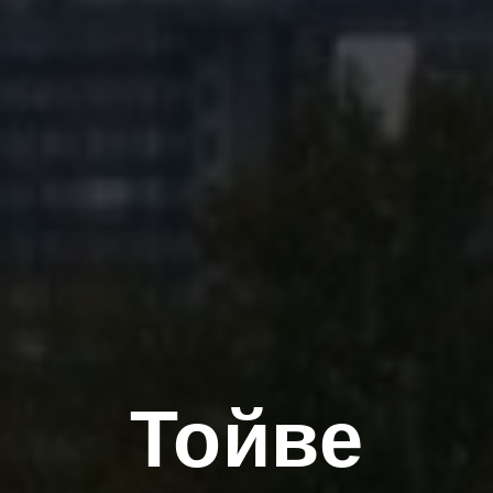
Тойве