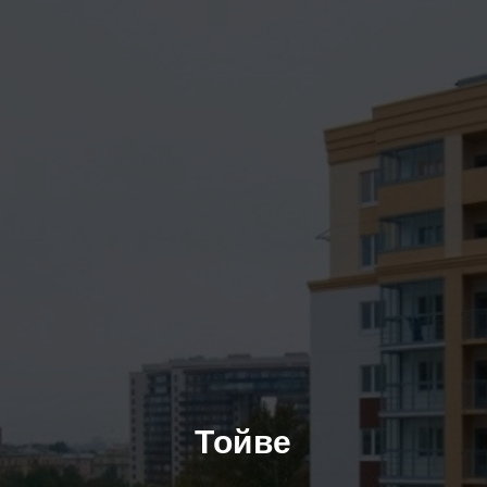
Тойве