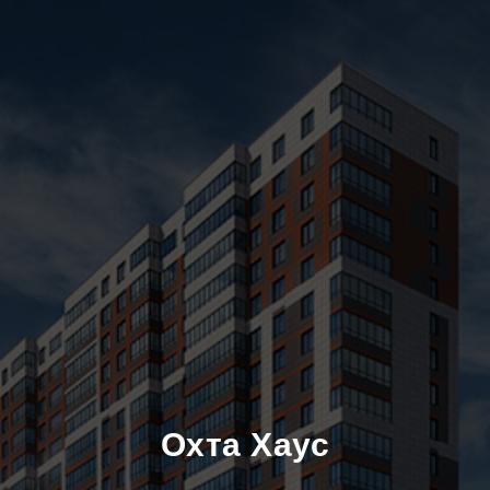
Охта Хаус