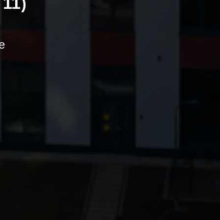
 11
)
е